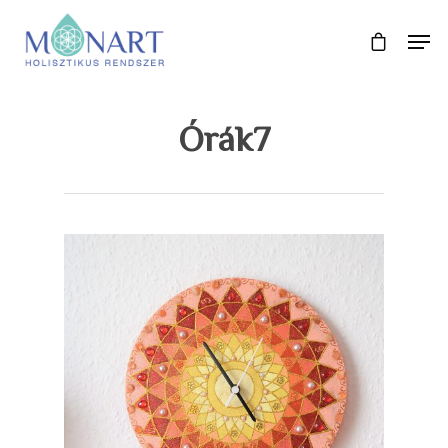
Órák7