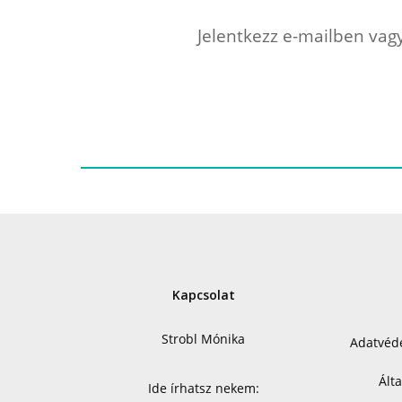
Jelentkezz e-mailben vagy
Kapcsolat
Strobl Mónika
Adatvéde
Ált
Ide írhatsz nekem: