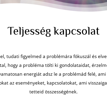
Teljesség kapcsolat
zel, tudati figyelmed a
problémára fókuszál és elve
tal, hogy a probléma tölti ki gondolataidat,
érzelm
olyamatosan energiát adsz le a problémád felé, am
okat az eseményeket, kapcsolatokat, ami visszaiga
tetteid összességének.