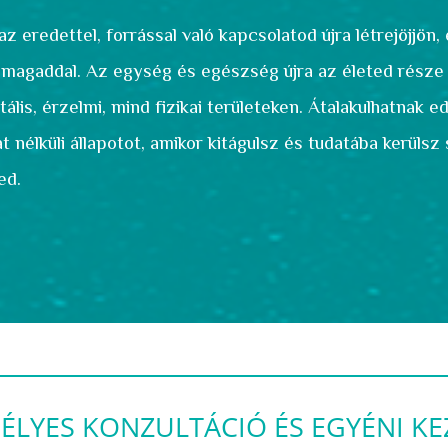
 eredettel, forrással való kapcsolatod újra létrejöjjön,
önmagaddal. Az egység és egészség újra az életed
része 
ális, érzelmi, mind fizikai
területeken. Átalakulhatnak e
t nélküli
állapotot, amikor kitágulsz és tudatába kerüls
ed.
ÉLYES KONZULTÁCIÓ ÉS EGYÉNI KE