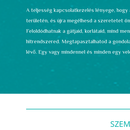
A teljesség kapcsolatkezelés lényege, hogy az
területén, és újra megélhesd a szeretetet 
Feloldódhatnak a gátjaid, korlátaid, mind ment
hitrendszered. Megtapasztalhatod a gondola
lévő. Egy vagy mindennel
és minden egy vel
SZEM