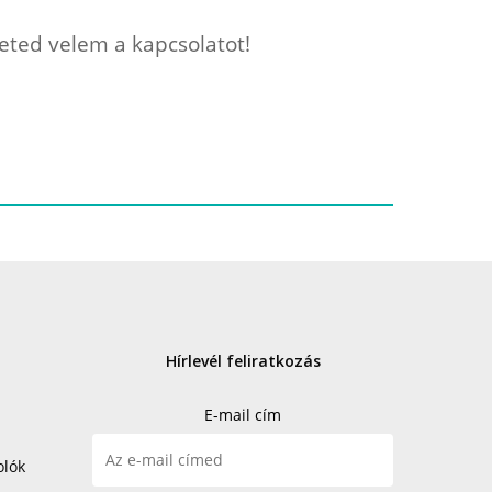
heted velem a kapcsolatot!
Hírlevél feliratkozás
E-mail cím
olók