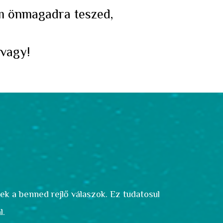
em önmagadra teszed,
 vagy!
nek a benned rejlő
válaszok. Ez tudatosul
l.