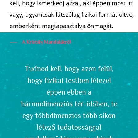
kell, hogy ismerkedj azzal, aki éppen most itt
vagy, ugyancsak látszólag fizikai formát öltve,
emberként megtapasztalva önmagát.
A Kristály Mandalákról
Tudnod kell, hogy azon felül,
hogy fizikai testben létezel
éppen ebben a
háromdimenziós tér-időben, te
egy többdimenziós több síkon
létező tudatossággal