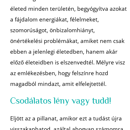
életed minden területén, begyógyítva
azokat
a fájdalom energiákat, félelmeket,
szomorúságot,
önbizalomhiányt,
önértékelési problémákat, amiket nem
csak
ebben a jelenlegi életedben, hanem akár
előző
életeidben is elszenvedtél.
Mélyre visz
az emlékezésben, hogy felszínre hozd
magadból
mindazt, amit elfelejtettél.
Csodálatos lény vagy tudd!
Eljött az a pillanat, amikor ezt a tudást újra
visszakaphatod,
azáltal ahogyan számomra