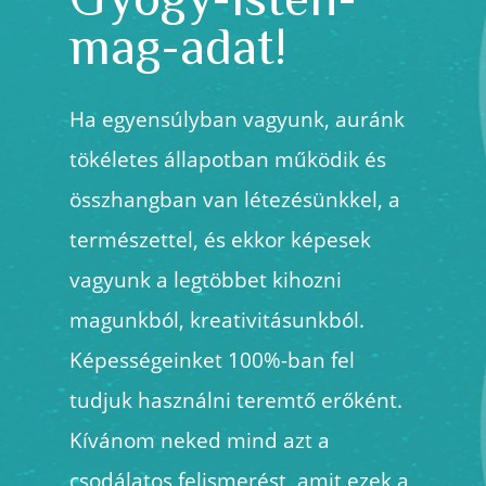
mag-adat!
Ha egyensúlyban vagyunk, auránk
tökéletes állapotban működik és
összhangban van létezésünkkel, a
természettel, és ekkor képesek
vagyunk
a legtöbbet kihozni
magunkból, kreativitásunkból.
Képességeinket 100%-ban fel
tudjuk használni teremtő erőként
.
Kívánom neked mind azt a
csodálatos felismerést, amit ezek a