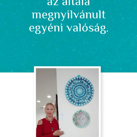
az általa
megnyilvánult
egyéni valóság.