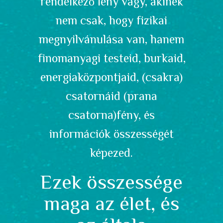
rendelkező lény vagy, akinek
nem csak, hogy fizikai
megnyilvánulása van, hanem
finomanyagi testeid, burkaid,
energiaközpontjaid, (csakra)
csatornáid (prana
csatorna)fény, és
információk összességét
képezed.
Ezek összessége
maga az élet, és