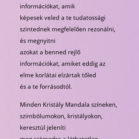
információkat, amik
képesek veled a te tudatossági
szintednek megfelelően rezonálni,
és megnyitni
azokat a benned rejlő
információkat, amiket eddig az
elme korlátai elzártak tőled
és a te forrásodtól.
Minden Kristály Mandala színeken,
szimbólumokon, kristályokon,
keresztül jeleníti
meg számodra a láthatatlan