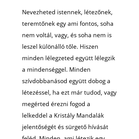
Nevezheted istennek, létezőnek,
teremtőnek egy ami fontos,
soha
nem voltál, vagy, és soha nem is
leszel különálló tőle.
Hiszen
minden lélegzeted együtt lélegzik
a mindenséggel. Minden
szívdobbanásod együtt dobog a
létezéssel, ha ezt már tudod,
vagy
megérted érezni fogod a
lelkeddel a Kristály Mandalák
jelentőségét és sürgető hívását
feléd. Minden, ami létezik egy