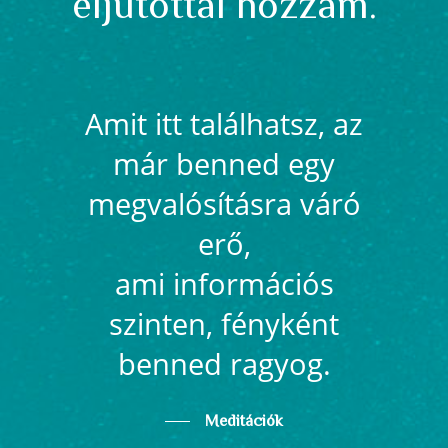
eljutottál hozzám.
Amit itt találhatsz, az
már benned egy
megvalósításra váró
erő,
ami információs
szinten, fényként
benned ragyog.
Meditációk