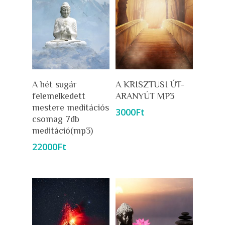
Kosárba Teszem
Kosárba Teszem
A hét sugár
A KRISZTUSI ÚT-
felemelkedett
ARANYÚT MP3
mestere meditációs
3000
Ft
csomag 7db
meditáció(mp3)
22000
Ft