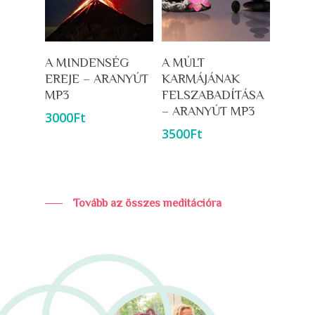
Kosárba Teszem
Kosárba Teszem
A MINDENSÉG
A MÚLT
EREJE – ARANYÚT
KARMÁJÁNAK
MP3
FELSZABADÍTÁSA
– ARANYÚT MP3
3000
Ft
3500
Ft
Tovább az összes meditációra