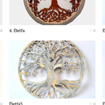
0
4. Életfa
0
É
0
Életfa3
0
É