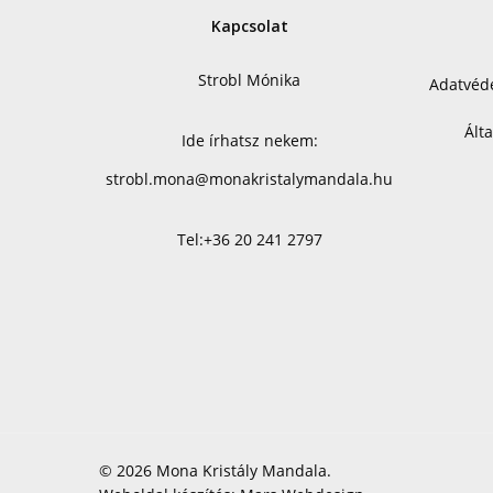
Kapcsolat
Strobl Mónika
Adatvéde
Ált
Ide írhatsz nekem:
strobl.mona@monakristalymandala.hu
Tel:
+36 20 241 2797
© 2026 Mona Kristály Mandala.