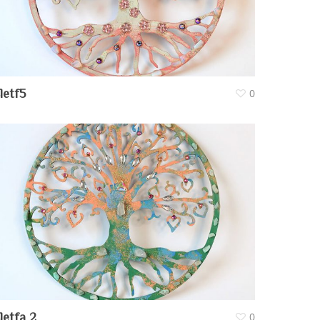
letf5
0
letfa 2
0