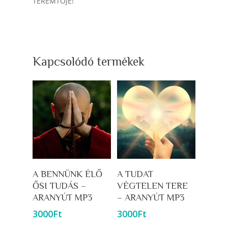
TEREMTŐJE!
Kapcsolódó termékek
Kosárba Teszem
Kosárba Teszem
A BENNÜNK ÉLŐ
A TUDAT
ŐSI TUDÁS –
VÉGTELEN TERE
ARANYÚT MP3
– ARANYÚT MP3
3000
Ft
3000
Ft