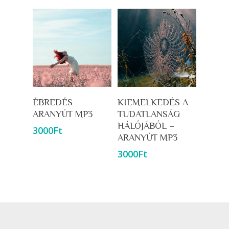
Kosárba Teszem
Kosárba Teszem
ÉBREDÉS-
KIEMELKEDÉS A
ARANYÚT MP3
TUDATLANSÁG
HÁLÓJÁBÓL –
3000
Ft
ARANYÚT MP3
3000
Ft