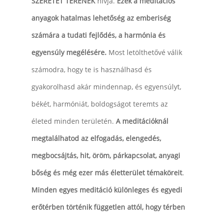
SZERETET TERÉNEK
hívja.
Ezek a meditációs
anyagok hatalmas lehetőség az emberiség
számára a tudati fejlődés, a harmónia és
egyensúly megélésére.
Most letölthetővé válik
számodra, hogy te is használhasd és
gyakorolhasd akár mindennap, és egyensúlyt,
békét, harmóniát, boldogságot teremts az
életed minden területén.
A meditációknál
megtalálhatod az elfogadás, elengedés,
megbocsájtás, hit, öröm, párkapcsolat, anyagi
bőség és még ezer más életterület témaköreit
.
Minden egyes meditáció különleges és egyedi
erőtérben történik független attól, hogy térben