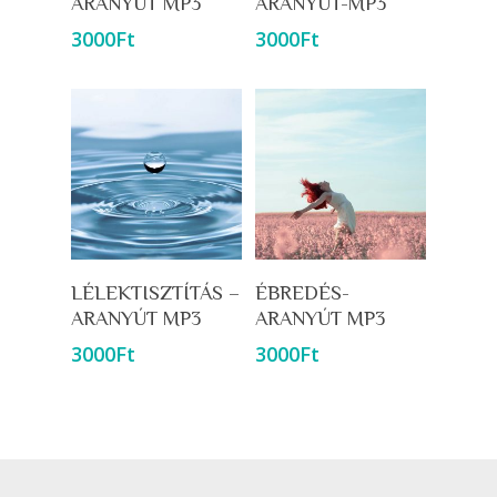
ARANYÚT MP3
ARANYÚT-MP3
3000
Ft
3000
Ft
Kosárba Teszem
Kosárba Teszem
LÉLEKTISZTÍTÁS –
ÉBREDÉS-
ARANYÚT MP3
ARANYÚT MP3
3000
Ft
3000
Ft