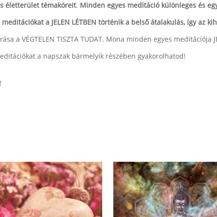
s életterület témaköreit
.
Minden egyes meditáció különleges és egye
 meditációkat a JELEN LÉTBEN történik a belső átalakulás, így az ki
orrása a VÉGTELEN TISZTA TUDAT. Mona minden egyes meditációja JE
meditációkat a napszak bármelyik részében gyakorolhatod!
!