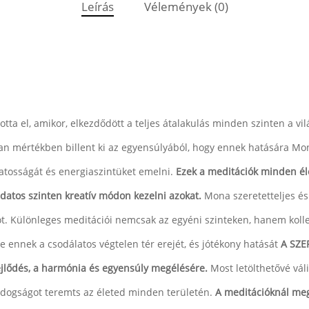
Leírás
Vélemények (0)
ta el, amikor, elkezdődött a teljes átalakulás minden szinten a vil
lyan mértékben billent ki az egyensúlyából, hogy ennek hatására Mo
datosságát és energiaszintüket emelni.
Ezek a meditációk minden éle
datos szinten kreatív módon kezelni azokat.
Mona szeretetteljes és
. Különleges meditációi nemcsak az egyéni szinteken, hanem kollekt
te ennek a csodálatos végtelen tér erejét, és jótékony hatását
A SZE
jlődés, a harmónia és egyensúly megélésére.
Most letölthetővé vál
ldogságot teremts az életed minden területén.
A meditációknál meg