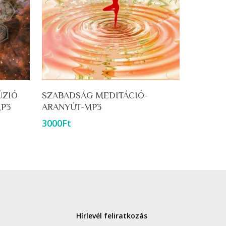
Kosárba Teszem
ÚZIÓ
SZABADSÁG MEDITÁCIÓ-
MP3
ARANYÚT-MP3
3000
Ft
Hírlevél feliratkozás