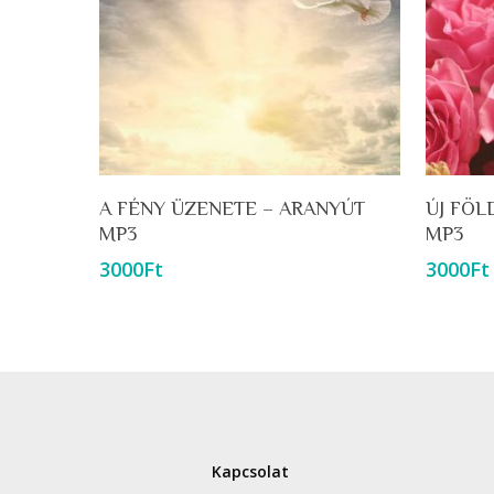
Kosárba Teszem
A FÉNY ÜZENETE – ARANYÚT
ÚJ FÖL
MP3
MP3
3000
Ft
3000
Ft
Kapcsolat