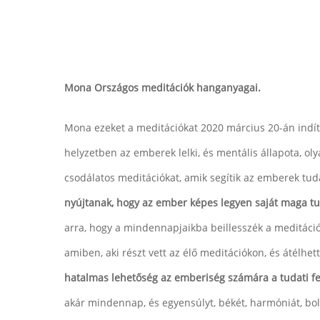
Mona Országos meditációk hanganyagai.
Mona ezeket a meditációkat 2020 március 20-án indítot
helyzetben az emberek lelki, és mentális állapota, o
csodálatos meditációkat, amik segítik az emberek tu
nyújtanak, hogy az ember képes legyen saját maga tu
arra, hogy a mindennapjaikba beillesszék a meditációt
amiben, aki részt vett az élő meditációkon, és átélhet
hatalmas lehetőség az emberiség számára a tudati fe
akár mindennap, és egyensúlyt, békét, harmóniát, bo