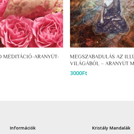
Kosárba Teszem
Kosárba Teszem
D MEDITÁCIÓ-ARANYÚT-
MEGSZABADULÁS AZ ILL
VILÁGÁBÓL – ARANYÚT 
3000
Ft
Információk
Kristály Mandalák