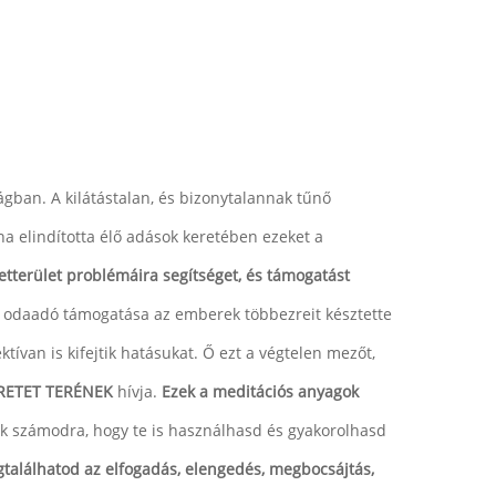
ágban. A kilátástalan, és bizonytalannak tűnő
na elindította élő adások keretében ezeket a
tterület problémáira segítséget, és támogatást
 odaadó támogatása az emberek többezreit késztette
ívan is kifejtik hatásukat. Ő ezt a végtelen mezőt,
RETET TERÉNEK
hívja.
Ezek a meditációs anyagok
ik számodra, hogy te is használhasd és gyakorolhasd
találhatod az elfogadás, elengedés, megbocsájtás,