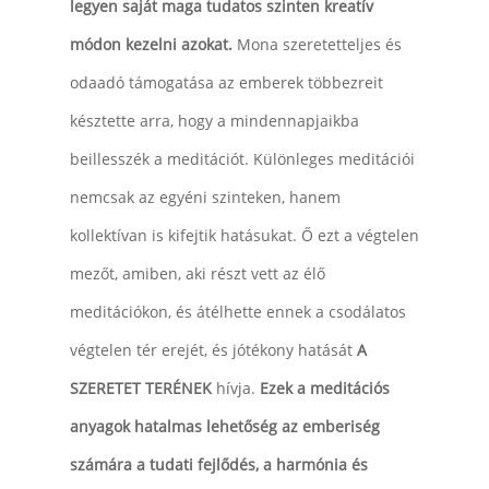
legyen saját maga tudatos szinten kreatív
módon kezelni azokat.
Mona szeretetteljes és
odaadó támogatása az emberek többezreit
késztette arra, hogy a mindennapjaikba
beillesszék a meditációt. Különleges meditációi
nemcsak az egyéni szinteken, hanem
kollektívan is kifejtik hatásukat. Ő ezt a végtelen
mezőt, amiben, aki részt vett az élő
meditációkon, és átélhette ennek a csodálatos
végtelen tér erejét, és jótékony hatását
A
SZERETET TERÉNEK
hívja.
Ezek a meditációs
anyagok hatalmas lehetőség az emberiség
számára a tudati fejlődés, a harmónia és