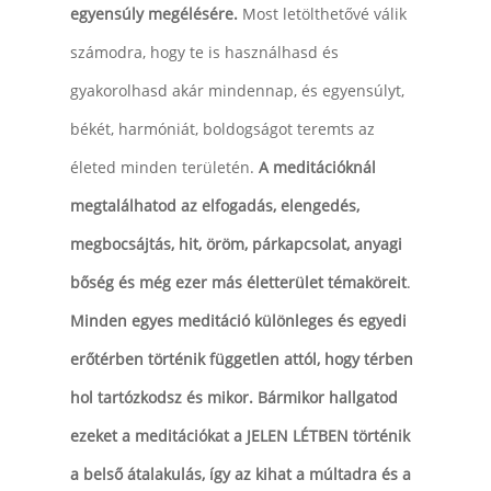
egyensúly megélésére.
Most letölthetővé válik
számodra, hogy te is használhasd és
gyakorolhasd akár mindennap, és egyensúlyt,
békét, harmóniát, boldogságot teremts az
életed minden területén.
A meditációknál
megtalálhatod az elfogadás, elengedés,
megbocsájtás, hit, öröm, párkapcsolat, anyagi
bőség és még ezer más életterület témaköreit
.
Minden egyes meditáció különleges és egyedi
erőtérben történik független attól, hogy térben
hol tartózkodsz és mikor. Bármikor hallgatod
ezeket a meditációkat a JELEN LÉTBEN történik
a belső átalakulás, így az kihat a múltadra és a