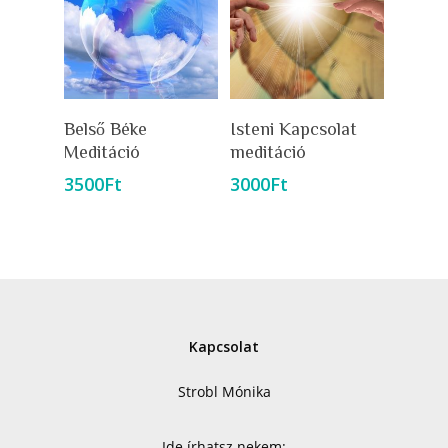
Kosárba Teszem
Kosárba Teszem
Belső Béke
Isteni Kapcsolat
Meditáció
meditáció
3500
Ft
3000
Ft
Kapcsolat
Strobl Mónika
Ide írhatsz nekem: