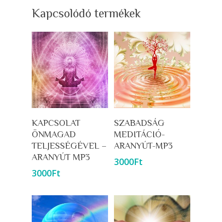
Kapcsolódó termékek
Kosárba Teszem
Kosárba Teszem
KAPCSOLAT
SZABADSÁG
ÖNMAGAD
MEDITÁCIÓ-
TELJESSÉGÉVEL –
ARANYÚT-MP3
ARANYÚT MP3
3000
Ft
3000
Ft